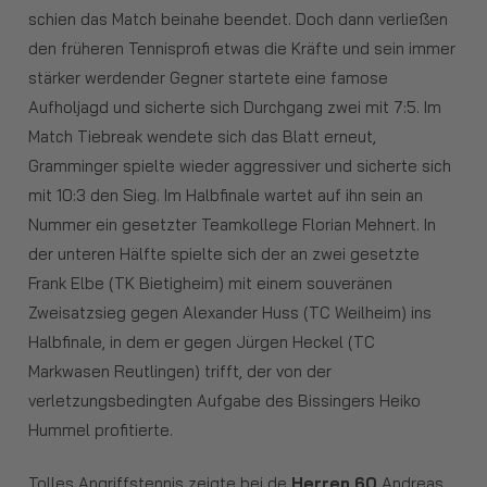
schien das Match beinahe beendet. Doch dann verließen
den früheren Tennisprofi etwas die Kräfte und sein immer
stärker werdender Gegner startete eine famose
Aufholjagd und sicherte sich Durchgang zwei mit 7:5. Im
Match Tiebreak wendete sich das Blatt erneut,
Gramminger spielte wieder aggressiver und sicherte sich
mit 10:3 den Sieg. Im Halbfinale wartet auf ihn sein an
Nummer ein gesetzter Teamkollege Florian Mehnert. In
der unteren Hälfte spielte sich der an zwei gesetzte
Frank Elbe (TK Bietigheim) mit einem souveränen
Zweisatzsieg gegen Alexander Huss (TC Weilheim) ins
Halbfinale, in dem er gegen Jürgen Heckel (TC
Markwasen Reutlingen) trifft, der von der
verletzungsbedingten Aufgabe des Bissingers Heiko
Hummel profitierte.
Tolles Angriffstennis zeigte bei de
Herren 60
Andreas