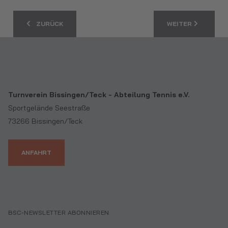
VORHERIGER BEITRAG: EIN PRÄCHTIGES TENNISFEST FINDE
NÄCHSTER BEITRA
ZURÜCK
WEITER
Turnverein Bissingen/Teck - Abteilung Tennis e.V.
Sportgelände Seestraße
73266 Bissingen/Teck
ANFAHRT
BSC-NEWSLETTER ABONNIEREN