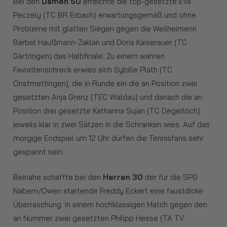
Bei den
Damen 50
erreichte die top-gesetzte Eva
Peczely (TC BR Erbach) erwartungsgemäß und ohne
Probleme mit glatten Siegen gegen die Weilheimerin
Bärbel Haußmann-Zaklan und Doris Kaiserauer (TC
Gärtringen) das Halbfinale. Zu einem wahren
Favoritenschreck erwies sich Sybille Plath (TC
Onstmettingen), die in Runde ein die an Position zwei
gesetzten Anja Grenz (TEC Waldau) und danach die an
Position drei gesetzte Katharina Sujan (TC Degerloch)
jeweils klar in zwei Sätzen in die Schranken wies. Auf das
morgige Endspiel um 12 Uhr dürfen die Tennisfans sehr
gespannt sein.
Beinahe schaffte bei den
Herren 30
der für die SPG
Nabern/Owen startende Freddy Eckert eine faustdicke
Überraschung. In einem hochklassigen Match gegen den
an Nummer zwei gesetzten Philipp Hesse (TA TV